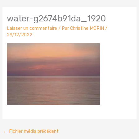
water-g2674b91da_1920
Laisser un commentaire
/ Par
Christine MORIN
/
29/12/2022
←
Fichier média précédent