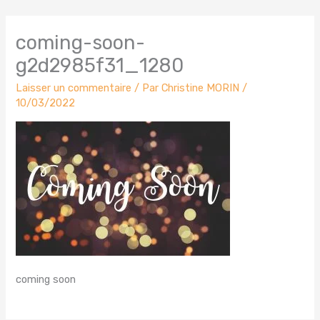
coming-soon-
g2d2985f31_1280
Laisser un commentaire
/ Par
Christine MORIN
/
10/03/2022
coming soon