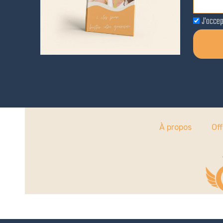
J'accep
À propos
Off